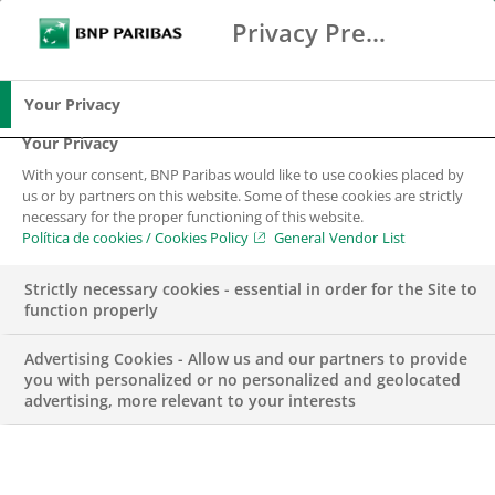
Privacy Preference Center
Buscar
BNP Paribas
Me
Introduce los términos de búsqueda
Buscar
Your Privacy
Your Privacy
With your consent, BNP Paribas would like to use cookies placed by
Política de
us or by partners on this website. Some of these cookies are strictly
necessary for the proper functioning of this website.
Protección de Datos
Política de cookies / Cookies Policy
General Vendor List
Strictly necessary cookies - essential in order for the Site to
BNP Paribas en España
function properly
Advertising Cookies - Allow us and our partners to provide
you with personalized or no personalized and geolocated
advertising, more relevant to your interests